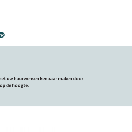
ond
 6 met uw huurwensen kenbaar maken door
 op de hoogte.