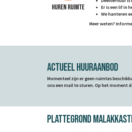
Deelverhuur is 
Huren Ruimte
Er is een lif i
We hanteren ee
Meer weten? Informe
Actueel Huuraanbod
Momenteel zijn er geen ruimtes beschikb
ons een mail te sturen. Op het moment dat
Plattegrond Malakkastr