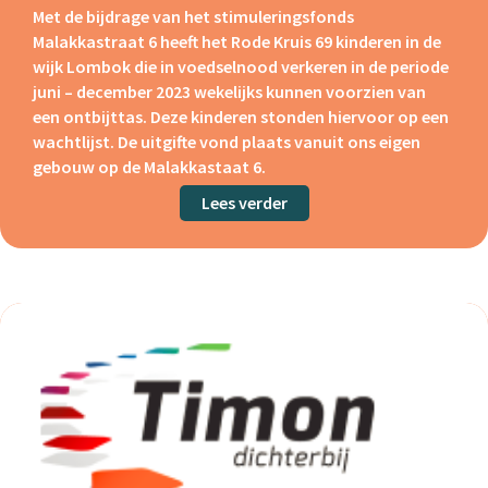
Met de bijdrage van het stimuleringsfonds
Malakkastraat 6 heeft het Rode Kruis 69 kinderen in de
wijk Lombok die in voedselnood verkeren in de periode
juni – december 2023 wekelijks kunnen voorzien van
een ontbijttas. Deze kinderen stonden hiervoor op een
wachtlijst. De uitgifte vond plaats vanuit ons eigen
gebouw op de Malakkastaat 6.
Lees verder
about Rode Kruis