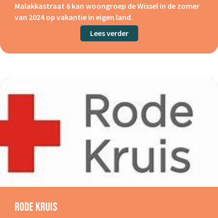
Malakkastraat 6 kan woongroep de Wissel in de zomer
van 2024 op vakantie in eigen land.
Lees verder
about Leger des Heils, wo
Rode Kruis