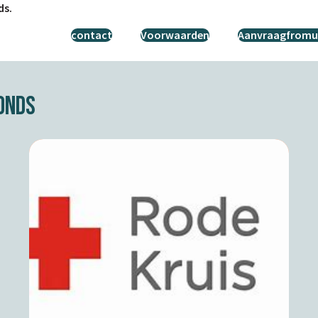
ds.
contact
Voorwaarden
Aanvraagfromul
Fonds