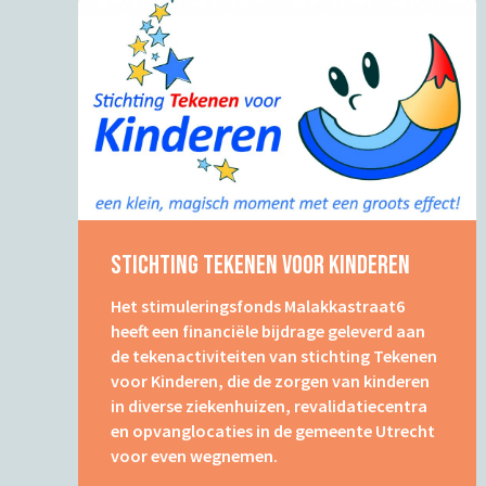
Stichting Tekenen Voor Kinderen
Het stimuleringsfonds Malakkastraat6
heeft een financiële bijdrage geleverd aan
de tekenactiviteiten van stichting Tekenen
voor Kinderen, die de zorgen van kinderen
in diverse ziekenhuizen, revalidatiecentra
en opvanglocaties in de gemeente Utrecht
voor even wegnemen.