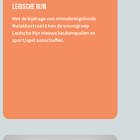
Leidsche Rijn
Met de bijdrage van stimuleringsfonds
Malakkastraat6 kan de woongroep
Leidsche Rijn nieuwe keukenspullen en
sport/spel aanschaffen.