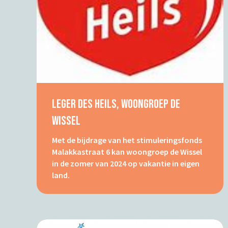
Leger Des Heils, Woongroep De
Wissel
Met de bijdrage van het stimuleringsfonds
Malakkastraat 6 kan woongroep de Wissel
in de zomer van 2024 op vakantie in eigen
land.