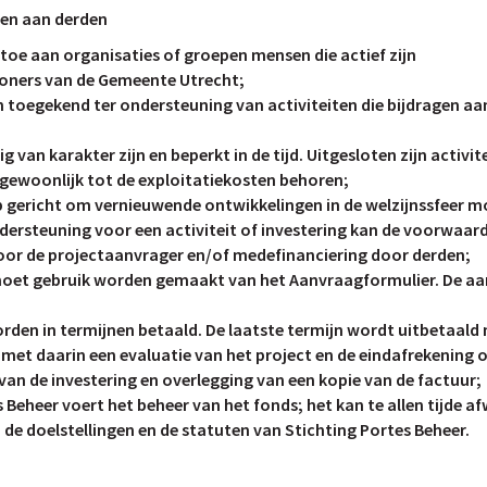
len aan derden
 toe aan organisaties of groepen mensen die actief zijn
woners van de Gemeente Utrecht;
toegekend ter ondersteuning van activiteiten die bijdragen aa
 van karakter zijn en beperkt in de tijd. Uitgesloten zijn activ
f gewoonlijk tot de exploitatiekosten behoren;
op gericht om vernieuwende ontwikkelingen in de welzijnssfeer m
ndersteuning voor een activiteit of investering kan de voorwaa
oor de projectaanvrager en/of medefinanciering door derden;
oet gebruik worden gemaakt van het Aanvraagformulier. De aa
den in termijnen betaald. De laatste termijn wordt uitbetaald n
met daarin een evaluatie van het project en de eindafrekening o
van de investering en overlegging van een kopie van de factuur;
s Beheer voert het beheer van het fonds; het kan te allen tijde
de doelstellingen en de statuten van Stichting Portes Beheer.