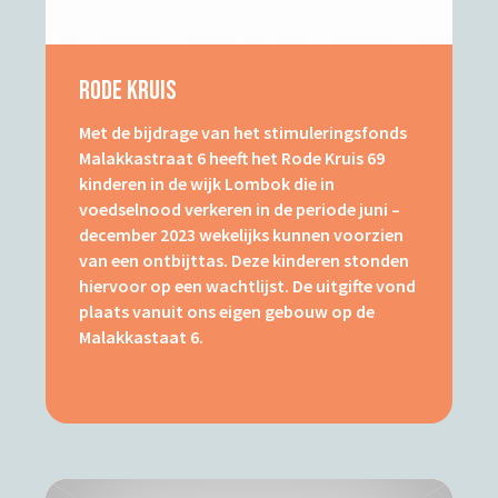
Rode Kruis
Met de bijdrage van het stimuleringsfonds
Malakkastraat 6 heeft het Rode Kruis 69
kinderen in de wijk Lombok die in
voedselnood verkeren in de periode juni –
december 2023 wekelijks kunnen voorzien
van een ontbijttas. Deze kinderen stonden
hiervoor op een wachtlijst. De uitgifte vond
plaats vanuit ons eigen gebouw op de
Malakkastaat 6.