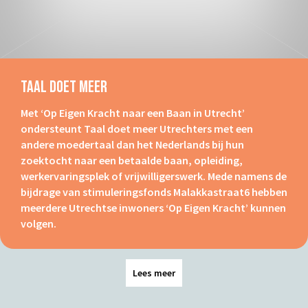
Taal Doet Meer
Met ‘Op Eigen Kracht naar een Baan in Utrecht’
ondersteunt Taal doet meer Utrechters met een
andere moedertaal dan het Nederlands bij hun
zoektocht naar een betaalde baan, opleiding,
werkervaringsplek of vrijwilligerswerk. Mede namens de
bijdrage van stimuleringsfonds Malakkastraat6 hebben
meerdere Utrechtse inwoners ‘Op Eigen Kracht’ kunnen
volgen.
Lees meer