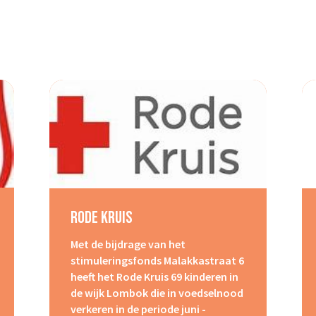
Rode Kruis
Met de bijdrage van het
stimuleringsfonds Malakkastraat 6
heeft het Rode Kruis 69 kinderen in
de wijk Lombok die in voedselnood
verkeren in de periode juni -