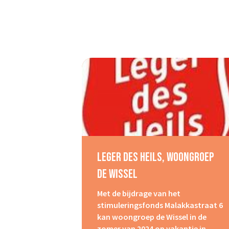
Leger Des Heils, Woongroep
De Wissel
Met de bijdrage van het
stimuleringsfonds Malakkastraat 6
kan woongroep de Wissel in de
zomer van 2024 op vakantie in