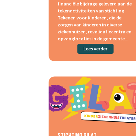
financiële bijdrage geleverd aan de
tekenactiviteiten van stichting
Tekenen voor Kinderen, die de
zorgen van kinderen in diverse
ziekenhuizen, revalidatiecentra en
opvanglocaties in de gemeente...
Lees verder
about Sticht
Stichting Gilat