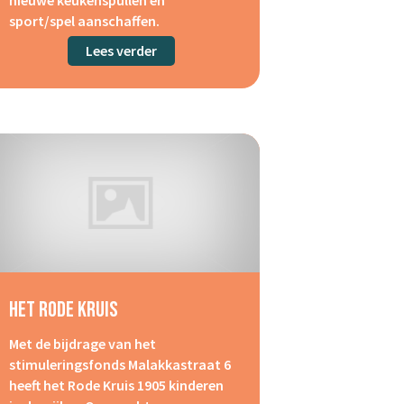
sport/spel aanschaffen.
Lees verder
about Stichting Timon, woongroep Lei
Het Rode Kruis
Met de bijdrage van het
stimuleringsfonds Malakkastraat 6
heeft het Rode Kruis 1905 kinderen