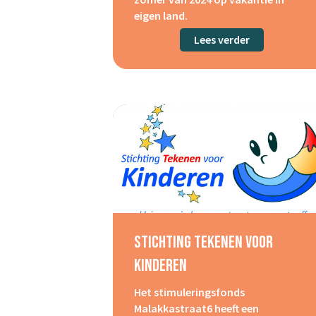
eigen land.
Lees verder
about Leger 
Stichting Tekenen Voor
Kinderen
Het stimuleringsfonds
Malakkastraat6 heeft een