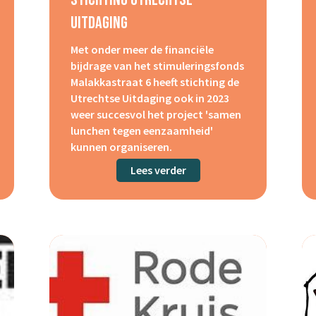
Uitdaging
Met onder meer de financiële
bijdrage van het stimuleringsfonds
Malakkastraat 6 heeft stichting de
Utrechtse Uitdaging ook in 2023
weer succesvol het project 'samen
lunchen tegen eenzaamheid'
kunnen organiseren.
ng Gilat
Lees verder
about Stichting Utrechts