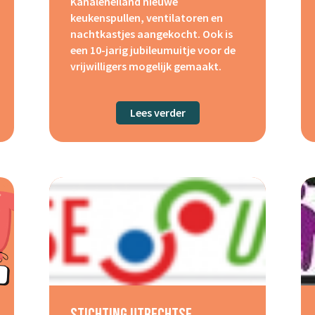
Kanaleneiland nieuwe
keukenspullen, ventilatoren en
nachtkastjes aangekocht. Ook is
een 10-jarig jubileumuitje voor de
vrijwilligers mogelijk gemaakt.
ing Tekenen voor kinderen
Lees verder
about Stichting de Toevl
Stichting Utrechtse