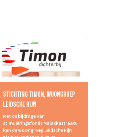
Stichting Timon, Woongroep
Leidsche Rijn
Met de bijdrage van
stimuleringsfonds Malakkastraat6
kan de woongroep Leidsche Rijn
nieuwe keukenspullen en