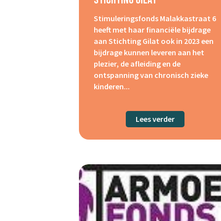
Stimuleringsfonds Malakkastraat 6
heeft met haar financiële bijdrage
aan Stichting Gilat ook in 2023 een
bijdrage kunnen leveren aan het
plezier, de afleiding en de
ontspanning van chronisch zieke
kinderen...
Lees verder
about Stichti