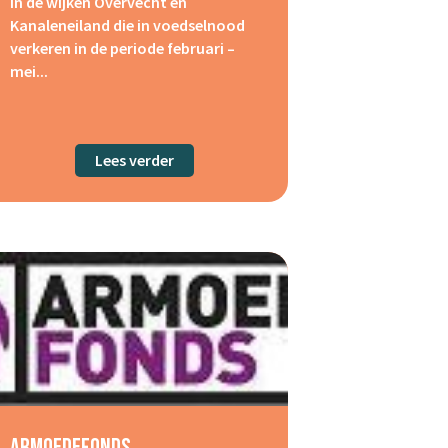
in de wijken Overvecht en
Kanaleneiland die in voedselnood
verkeren in de periode februari –
mei...
ucht
Lees verder
about Het Rode Kruis
Armoedefonds