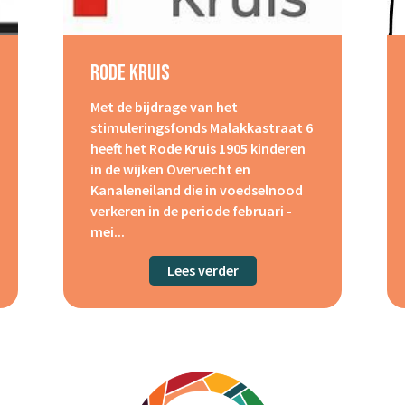
Rode Kruis
Met de bijdrage van het
stimuleringsfonds Malakkastraat 6
heeft het Rode Kruis 1905 kinderen
in de wijken Overvecht en
Kanaleneiland die in voedselnood
verkeren in de periode februari -
mei...
defonds
Lees verder
about Rode Kruis