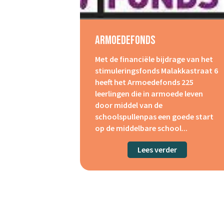
Armoedefonds
Met de financiële bijdrage van het
stimuleringsfonds Malakkastraat 6
heeft het Armoedefonds 225
leerlingen die in armoede leven
door middel van de
schoolspullenpas een goede start
op de middelbare school...
Lees verder
about Armoe