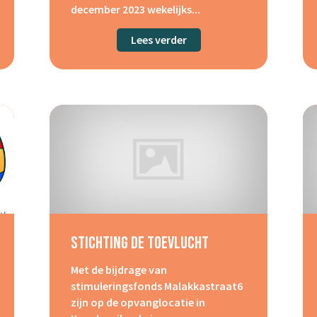
december 2023 wekelijks...
des Heils, woongroep De Wissel
Lees verder
about Rode Kruis
Stichting De Toevlucht
Met de bijdrage van
stimuleringsfonds Malakkastraat6
zijn op de opvanglocatie in