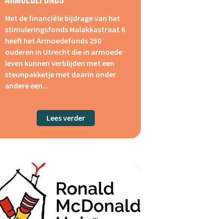
Met de financiële bijdrage van het
stimuleringsfonds Malakkastraat 6
heeft het Armoedefonds 250
ouderen in Utrecht die in armoede
leven kunnen verblijden met een
steunpakketje met daarin onder
andere een...
e Uitdaging
Lees verder
about Armoedefonds