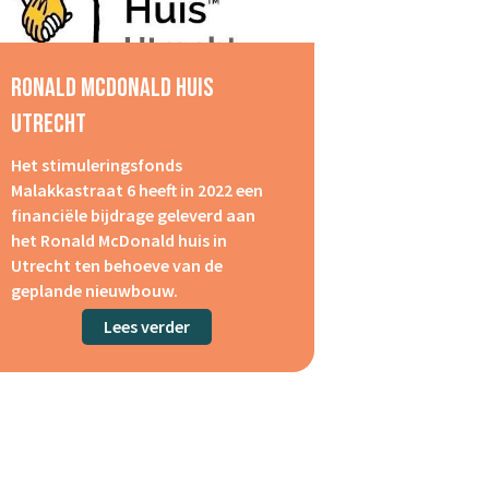
Ronald McDonald Huis
Utrecht
Het stimuleringsfonds
Malakkastraat 6 heeft in 2022 een
financiële bijdrage geleverd aan
het Ronald McDonald huis in
Utrecht ten behoeve van de
geplande nieuwbouw.
Lees verder
about Ronald mcDonald Huis Utrecht