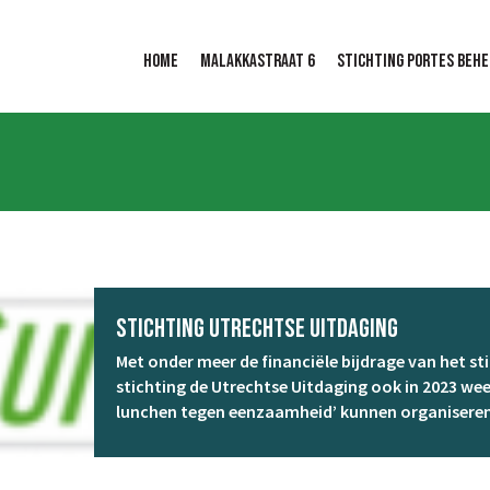
Home
Malakkastraat 6
Stichting portes behe
Stichting Utrechtse Uitdaging
Met onder meer de financiële bijdrage van het s
stichting de Utrechtse Uitdaging ook in 2023 we
lunchen tegen eenzaamheid’ kunnen organiseren