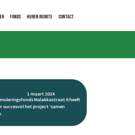
er
Fonds
Huren ruimte
Contact
1 maart 2024
timuleringsfonds Malakkastraat 6 heeft
er succesvol het project ‘samen
.