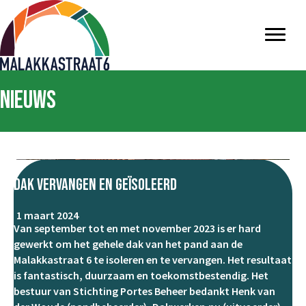
Nieuws
Dak Vervangen En Geïsoleerd
1 maart 2024
Van september tot en met november 2023 is er hard
gewerkt om het gehele dak van het pand aan de
Malakkastraat 6 te isoleren en te vervangen. Het resultaat
is fantastisch, duurzaam en toekomstbestendig. Het
bestuur van Stichting Portes Beheer bedankt Henk van