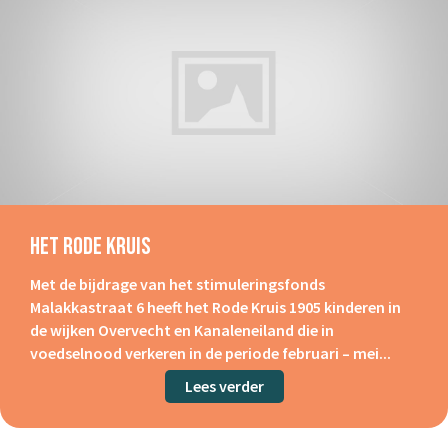
Het Rode Kruis
Met de bijdrage van het stimuleringsfonds
Malakkastraat 6 heeft het Rode Kruis 1905 kinderen in
de wijken Overvecht en Kanaleneiland die in
voedselnood verkeren in de periode februari – mei...
Lees verder
about Het Rode Kruis