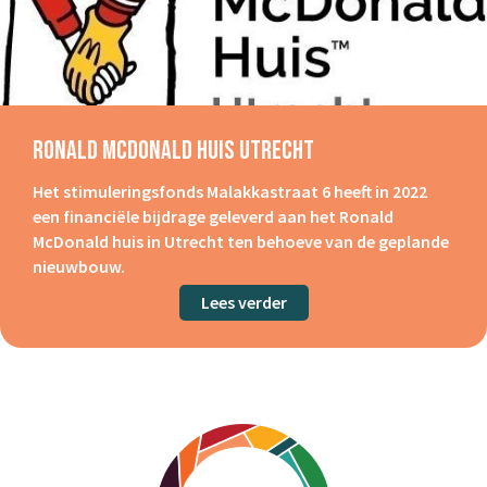
Ronald McDonald Huis Utrecht
Het stimuleringsfonds Malakkastraat 6 heeft in 2022
een financiële bijdrage geleverd aan het Ronald
McDonald huis in Utrecht ten behoeve van de geplande
nieuwbouw.
Lees verder
about Ronald mcDonald H