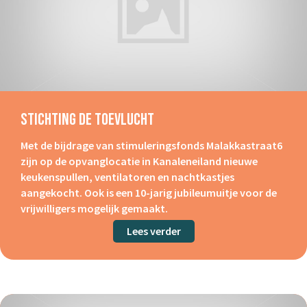
Stichting De Toevlucht
Met de bijdrage van stimuleringsfonds Malakkastraat6
zijn op de opvanglocatie in Kanaleneiland nieuwe
keukenspullen, ventilatoren en nachtkastjes
aangekocht. Ook is een 10-jarig jubileumuitje voor de
vrijwilligers mogelijk gemaakt.
Lees verder
about Stichting de Toevl