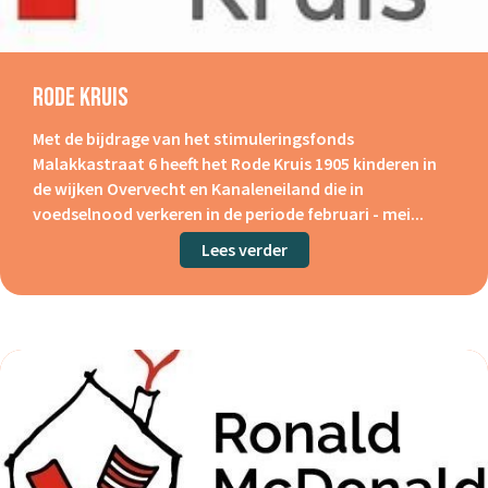
Rode Kruis
Met de bijdrage van het stimuleringsfonds
Malakkastraat 6 heeft het Rode Kruis 1905 kinderen in
de wijken Overvecht en Kanaleneiland die in
voedselnood verkeren in de periode februari - mei...
Lees verder
about Rode Kruis