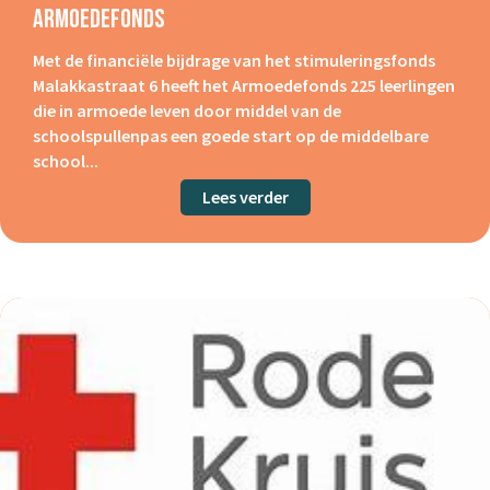
Armoedefonds
Met de financiële bijdrage van het stimuleringsfonds
Malakkastraat 6 heeft het Armoedefonds 225 leerlingen
die in armoede leven door middel van de
schoolspullenpas een goede start op de middelbare
school...
Lees verder
about Armoedefonds