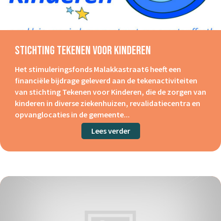
Stichting Tekenen Voor Kinderen
Het stimuleringsfonds Malakkastraat6 heeft een
financiële bijdrage geleverd aan de tekenactiviteiten
van stichting Tekenen voor Kinderen, die de zorgen van
kinderen in diverse ziekenhuizen, revalidatiecentra en
opvanglocaties in de gemeente...
Lees verder
about Stichting Tekenen 