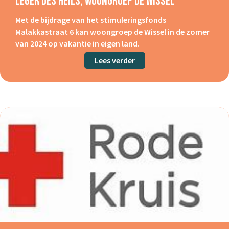
Leger Des Heils, Woongroep De Wissel
Met de bijdrage van het stimuleringsfonds
Malakkastraat 6 kan woongroep de Wissel in de zomer
van 2024 op vakantie in eigen land.
Lees verder
about Leger des Heils, wo